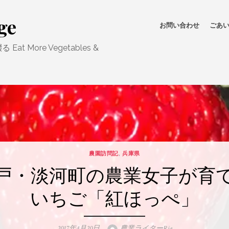
ge
お問い合わせ
ごあい
 More Vegetables &
農園訪問記
,
兵庫県
戸・淡河町の農業女子が育
いちご「紅ほっぺ」
Posted
Author
2017年4月20日
農業ライターRie