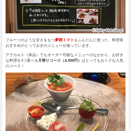
フルーツのような甘さをもつ
夢茜トマト
をふんだんに使った、料理長
おすすめのとっておきのメニューが揃っています。
アラカルト（単品）でもオーダー可能なメニューのなかから、お好き
な料理を3つ選べる
月替りコース（4,500円）
はとってもおトクな人気
のコース！