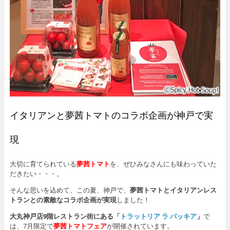
イタリアンと夢茜トマトのコラボ企画が神戸で実
現
大切に育てられている
夢茜トマト
を、ぜひみなさんにも味わっていた
だきたい・・・。
そんな思いを込めて、この夏、神戸で、
夢茜トマトとイタリアンレス
トランとの素敵なコラボ企画が実現
しました！
大丸神戸店9階レストラン街にある「
トラットリア ラ パッキア
」
で
は、7月限定で
夢茜トマトフェア
が開催されています。