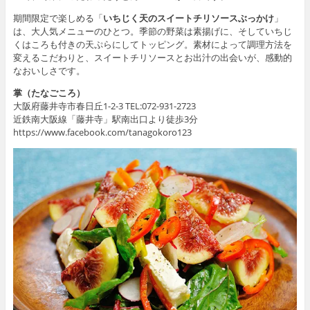
期間限定で楽しめる「
いちじく天のスイートチリソースぶっかけ
」
は、大人気メニューのひとつ。季節の野菜は素揚げに、そしていちじ
くはころも付きの天ぷらにしてトッピング。素材によって調理方法を
変えるこだわりと、スイートチリソースとお出汁の出会いが、感動的
なおいしさです。
掌（たなごころ）
大阪府藤井寺市春日丘1-2-3 TEL:072-931-2723
近鉄南大阪線「藤井寺」駅南出口より徒歩3分
https://www.facebook.com/tanagokoro123