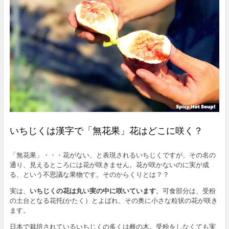
いちじくは漢字で「無花果」花はどこに咲く？
「無花果」・・・花がない、と表現されるいちじくですが、その名の
通り、見えるところには花が咲きません。花が咲かないのに実が成
る、という不思議な果物です。そのからくりとは？？
実は、
いちじくの花は丸い実の中に咲いています
。可食部分は、受粉
の土台となる花托(かたく）とよばれ、その奥に小さな粒状の花が咲き
ます。
日本で栽培されているいちじくの多くは雌の木。受粉をしなくても実