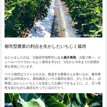
都市型農業の利点を生かしたいちじく栽培
おじゃましたのは、大阪府羽曳野市にある
藤井農園
。大阪で唯一、ビ
ニールハウスでのいちじく栽培を手がけ、5月から10月までの長期出
荷を実現しています。
ハウス栽培はコストもかさみ、敬遠する農家さんが多いなか、藤井農
園では20年前から、露地栽培とハウス栽培を並行。少しでも長く、お
客様においしいいちじくを安定してお届けできるように、と、日々研
究を続けながら栽培を行っているのだそう。