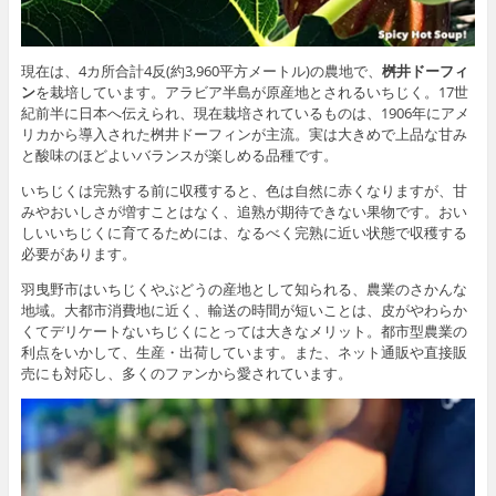
現在は、4カ所合計4反(約3,960平方メートル)の農地で、
桝井ドーフィ
ン
を栽培しています。アラビア半島が原産地とされるいちじく。17世
紀前半に日本へ伝えられ、現在栽培されているものは、1906年にアメ
リカから導入された桝井ドーフィンが主流。実は大きめで上品な甘み
と酸味のほどよいバランスが楽しめる品種です。
いちじくは完熟する前に収穫すると、色は自然に赤くなりますが、甘
みやおいしさが増すことはなく、追熟が期待できない果物です。おい
しいいちじくに育てるためには、なるべく完熟に近い状態で収穫する
必要があります。
羽曳野市はいちじくやぶどうの産地として知られる、農業のさかんな
地域。大都市消費地に近く、輸送の時間が短いことは、皮がやわらか
くてデリケートないちじくにとっては大きなメリット。都市型農業の
利点をいかして、生産・出荷しています。また、ネット通販や直接販
売にも対応し、多くのファンから愛されています。