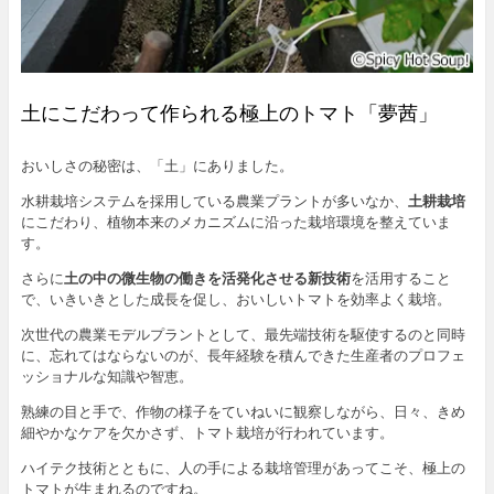
土にこだわって作られる極上のトマト「夢茜」
おいしさの秘密は、「土」にありました。
水耕栽培システムを採用している農業プラントが多いなか、
土耕栽培
にこだわり、植物本来のメカニズムに沿った栽培環境を整えていま
す。
さらに
土の中の微生物の働きを活発化させる新技術
を活用すること
で、いきいきとした成長を促し、おいしいトマトを効率よく栽培。
次世代の農業モデルプラントとして、最先端技術を駆使するのと同時
に、忘れてはならないのが、長年経験を積んできた生産者のプロフェ
ッショナルな知識や智恵。
熟練の目と手で、作物の様子をていねいに観察しながら、日々、きめ
細やかなケアを欠かさず、トマト栽培が行われています。
ハイテク技術とともに、人の手による栽培管理があってこそ、極上の
トマトが生まれるのですね。