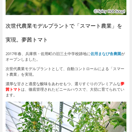
次世代農業モデルプラントで「スマート農業」を
実現。夢茜トマト
2017年春、兵庫県・佐用町の旧三土中学校跡地に
佐用まなび舎農園
が
オープンしました。
次世代農業モデルプラントとして、自動コントロールによる「スマー
ト農業」を実現。
濃厚な甘さと適度な酸味をあわせもつ、選りすぐりのプレミアムな
夢
茜トマト
は、徹底管理されたビニールハウスで、大切に育てられてい
ます。