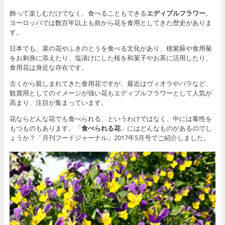
飾って楽しむだけでなく、食べることもできる
エディブルフラワー
。
ヨーロッパでは数百年以上も前から花を食用としてきた歴史がありま
す。
日本でも、菜の花やふきのとうを食べる文化があり、穂紫蘇や食用菊
をお刺身に添えたり、塩漬けにした桜を和菓子やお茶に活用したり、
食用花は身近な存在です。
古くから親しまれてきた食用花ですが、最近はヴィオラやバラなど、
観賞用としてのイメージが強い花もエディブルフラワーとして人気が
高まり、注目が集まっています。
花ならどんな花でも食べられる、というわけではなく、中には毒性を
もつものもあります。「
食べられる花
」にはどんなものがあるのでし
ょうか？「月刊フードジャーナル」2017年5月号でご紹介しました。