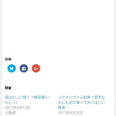
共有:
ク
F
ク
リ
a
リ
ッ
c
ッ
ク
e
ク
し
b
し
て
o
て
T
o
G
関連
w
k
o
i
で
o
t
共
g
花はどこに咲く？無花果(い
パクチーブーム到来！苦手な
t
有
l
e
す
e
ちじく)
人にもぜひ食べてみてほしい
r
る
+
2017年9月17日
香菜
で
に
で
共
は
共
大阪府
2017年4月25日
有
ク
有