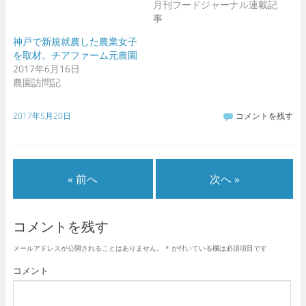
(
リ
(
月刊フードジャーナル連載記
新
ッ
新
事
し
ク
し
い
し
い
ウ
て
ウ
神戸で新規就農した農業女子
ィ
く
ィ
ン
だ
ン
を取材。チアファーム元農園
ド
さ
ド
2017年6月16日
ウ
い
ウ
で
(
で
農園訪問記
開
新
開
き
し
き
ま
い
ま
す
ウ
す
2017年5月20日
コメントを残す
)
ィ
)
ン
ド
ウ
で
開
き
ま
« 前へ
次へ »
す
)
コメントを残す
メールアドレスが公開されることはありません。
*
が付いている欄は必須項目です
コメント